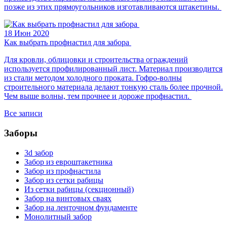
позже из этих прямоугольников изготавливаются штакетины.
18 Июн 2020
Как выбрать профнастил для забора
Для кровли, облицовки и строительства ограждений
используется профилированный лист. Материал производится
из стали методом холодного проката. Гофро-волны
строительного материала делают тонкую сталь более прочной.
Чем выше волны, тем прочнее и дороже профнастил.
Все записи
Заборы
3d забор
Забор из евроштакетника
Забор из профнастила
Забор из сетки рабицы
Из сетки рабицы (секционный)
Забор на винтовых сваях
Забор на ленточном фундаменте
Монолитный забор