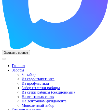
Заказать звонок
Главная
Заборы
3d забор
Из евроштакетника
Из профнастила
Забор из сетки рабицы
Из сетки рабицы (секционный)
На винтовых сваях
На ленточном фундаменте
Монолитный забор
Откатные ворота