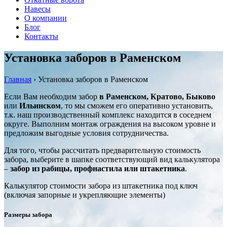
Навесы
О компании
Блог
Контакты
Установка заборов в Раменском
Главная
›
Установка заборов в Раменском
Если Вам необходим забор
в Раменском, Кратово, Быково
или
Ильинском
, то мы сможем его оперативно установить,
т.к. наш производственный комплекс находится в соседнем
округе. Выполним монтаж ограждения на высоком уровне и
предложим выгодные условия сотрудничества.
Для того, чтобы рассчитать предварительную стоимость
забора, выберите в шапке соответствующий вид калькулятора
–
забор из рабицы, профнастила или штакетника
.
Калькулятор стоимости забора из штакетника под ключ
(включая запорные и укрепляющие элементы)
Размеры забора