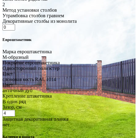
2
Метод установки столбов
Утрамбовка столбов гравием
Декоративные столбы из монолита
Евроштакетник
Марка евроштакетника
М-образный
Покрытие евроштакетника
Односторонний полиэстер
Цвет
слоновая кость RAL 1014
Цвет
античный дуб
Крепление штакетника
В один ряд
Зазор, см
Защитная декоративная планка
нет
Калитки и ворота