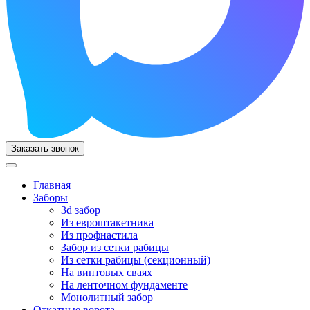
Заказать звонок
Главная
Заборы
3d забор
Из евроштакетника
Из профнастила
Забор из сетки рабицы
Из сетки рабицы (секционный)
На винтовых сваях
На ленточном фундаменте
Монолитный забор
Откатные ворота