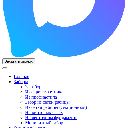
Заказать звонок
Главная
Заборы
3d забор
Из евроштакетника
Из профнастила
Забор из сетки рабицы
Из сетки рабицы (секционный)
На винтовых сваях
На ленточном фундаменте
Монолитный забор
Откатные ворота