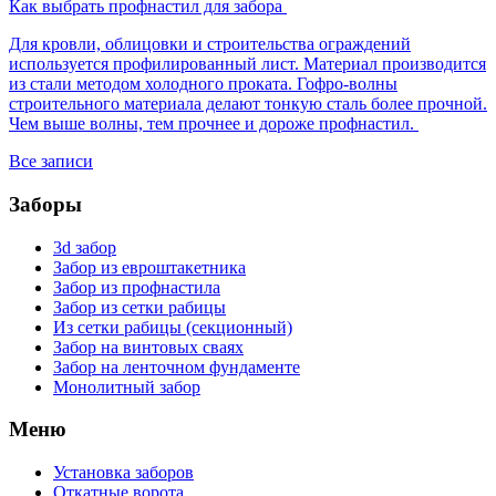
Как выбрать профнастил для забора
Для кровли, облицовки и строительства ограждений
используется профилированный лист. Материал производится
из стали методом холодного проката. Гофро-волны
строительного материала делают тонкую сталь более прочной.
Чем выше волны, тем прочнее и дороже профнастил.
Все записи
Заборы
3d забор
Забор из евроштакетника
Забор из профнастила
Забор из сетки рабицы
Из сетки рабицы (секционный)
Забор на винтовых сваях
Забор на ленточном фундаменте
Монолитный забор
Меню
Установка заборов
Откатные ворота