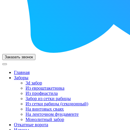
Заказать звонок
Главная
Заборы
3d забор
Из евроштакетника
Из профнастила
Забор из сетки рабицы
Из сетки рабицы (секционный)
На винтовых сваях
На ленточном фундаменте
Монолитный забор
Откатные ворота
Навесы