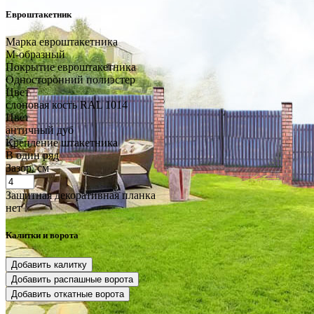
Евроштакетник
Марка евроштакетника
М-образный
Покрытие евроштакетника
Односторонний полиэстер
Цвет
слоновая кость RAL 1014
Цвет
античный дуб
Крепление штакетника
В один ряд
Зазор, см
Защитная декоративная планка
нет
Калитки и ворота
Добавить калитку
Добавить распашные ворота
Добавить откатные ворота