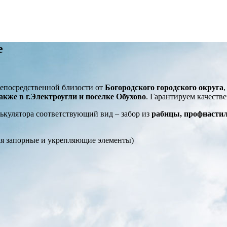
е
 непосредственной близости от
Богородского городского округа
акже в г.Электроугли и поселке Обухово
. Гарантируем качеств
лькулятора соответствующий вид – забор из
рабицы, профнасти
ая запорные и укрепляющие элементы)