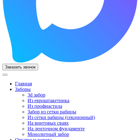
Заказать звонок
Главная
Заборы
3d забор
Из евроштакетника
Из профнастила
Забор из сетки рабицы
Из сетки рабицы (секционный)
На винтовых сваях
На ленточном фундаменте
Монолитный забор
Откатные ворота