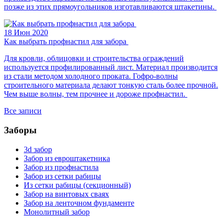
позже из этих прямоугольников изготавливаются штакетины.
18 Июн 2020
Как выбрать профнастил для забора
Для кровли, облицовки и строительства ограждений
используется профилированный лист. Материал производится
из стали методом холодного проката. Гофро-волны
строительного материала делают тонкую сталь более прочной.
Чем выше волны, тем прочнее и дороже профнастил.
Все записи
Заборы
3d забор
Забор из евроштакетника
Забор из профнастила
Забор из сетки рабицы
Из сетки рабицы (секционный)
Забор на винтовых сваях
Забор на ленточном фундаменте
Монолитный забор