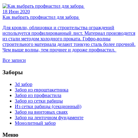
18 Июн 2020
Как выбрать профнастил для забора
Для кровли, облицовки и строительства ограждений
используется профилированный лист. Материал производится
из стали методом холодного проката. Гофро-волны
строительного материала делают тонкую сталь более прочной.
Чем выше волны, тем прочнее и дороже профнастил.
Все записи
Заборы
3d забор
Забор из евроштакетника
Забор из профнастила
Забор из сетки рабицы
Из сетки рабицы (секционный)
Забор на винтовых сваях
Забор на ленточном фундаменте
Монолитный забор
Меню