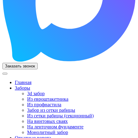
Заказать звонок
Главная
Заборы
3d забор
Из евроштакетника
Из профнастила
Забор из сетки рабицы
Из сетки рабицы (секционный)
На винтовых сваях
На ленточном фундаменте
Монолитный забор
Откатные ворота