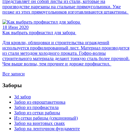
Представляет он собой листы из стали, которые на
производстве нарезаны на стальные прямоугольники. Уже
позже из этих прямоугольников изготавливаются штакетины.
18 Июн 2020
Как выбрать профнастил для забора
Для кровли, облицовки и строительства ограждений
используется профилированный лист. Материал производится
из стали методом холодного проката. Гофро-волны
строительного материала делают тонкую сталь более прочной.
Чем выше волны, тем прочнее и дороже профнастил.
Все записи
Заборы
3d забор
Забор из евроштакетника
Забор из профнастила
Забор из сетки рабицы
Из сетки рабицы (секционный)
Забор на винтовых сваях
Забор на ленточном фундаменте