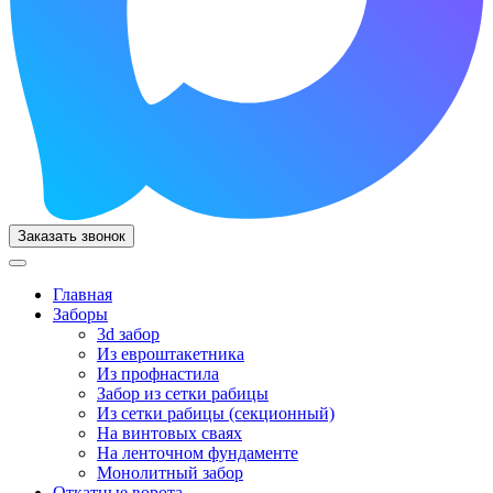
Заказать звонок
Главная
Заборы
3d забор
Из евроштакетника
Из профнастила
Забор из сетки рабицы
Из сетки рабицы (секционный)
На винтовых сваях
На ленточном фундаменте
Монолитный забор
Откатные ворота