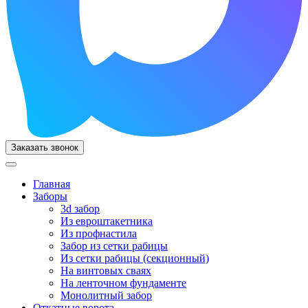
Заказать звонок
Главная
Заборы
3d забор
Из евроштакетника
Из профнастила
Забор из сетки рабицы
Из сетки рабицы (секционный)
На винтовых сваях
На ленточном фундаменте
Монолитный забор
Откатные ворота