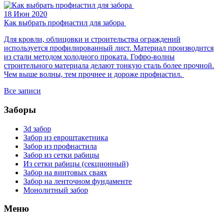
18 Июн 2020
Как выбрать профнастил для забора
Для кровли, облицовки и строительства ограждений
используется профилированный лист. Материал производится
из стали методом холодного проката. Гофро-волны
строительного материала делают тонкую сталь более прочной.
Чем выше волны, тем прочнее и дороже профнастил.
Все записи
Заборы
3d забор
Забор из евроштакетника
Забор из профнастила
Забор из сетки рабицы
Из сетки рабицы (секционный)
Забор на винтовых сваях
Забор на ленточном фундаменте
Монолитный забор
Меню